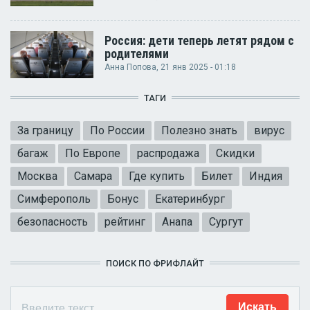
Россия: дети теперь летят рядом с
родителями
Анна Попова
, 21 янв 2025 - 01:18
ТАГИ
За границу
По России
Полезно знать
вирус
багаж
По Европе
распродажа
Скидки
Москва
Самара
Где купить
Билет
Индия
Симферополь
Бонус
Екатеринбург
безопасность
рейтинг
Анапа
Сургут
ПОИСК ПО ФРИФЛАЙТ