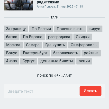
родителями
Анна Попова
, 21 янв 2025 - 01:18
ТАГИ
За границу
По России
Полезно знать
вирус
багаж
По Европе
распродажа
Скидки
Москва
Самара
Где купить
Симферополь
Бонус
Екатеринбург
безопасность
рейтинг
Анапа
Сургут
дешевые билеты
акции
ПОИСК ПО ФРИФЛАЙТ