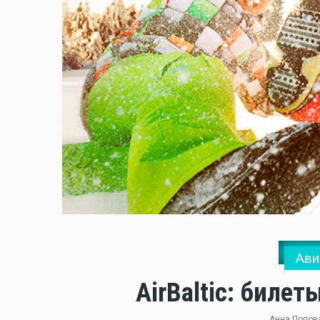
Ави
AirBaltic: билет
Анна Попов