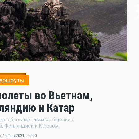
аршруты
олеты во Вьетнам,
ляндию и Катар
 возобновляет авиасообщение с
, Финляндией и Катаром.
а
, 19 янв 2021 - 00:50