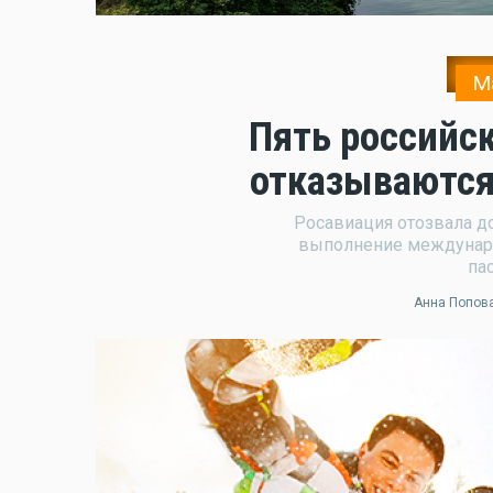
М
Пять российс
отказываются
Росавиация отозвала до
выполнение междунар
па
Анна Попов