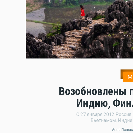
М
Возобновлены п
Индию, Фин
С 27 января 2012 Россия
Вьетнамом, Индией
Анна Попов