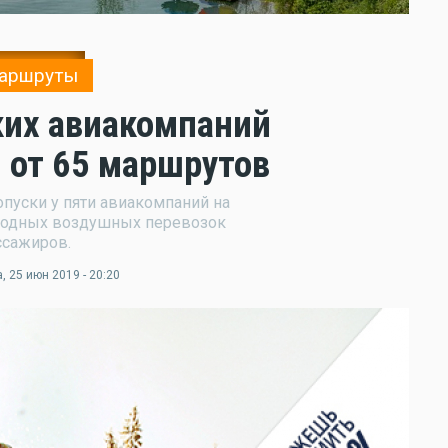
аршруты
ких авиакомпаний
 от 65 маршрутов
пуски у пяти авиакомпаний на
одных воздушных перевозок
ссажиров.
а
, 25 июн 2019 - 20:20