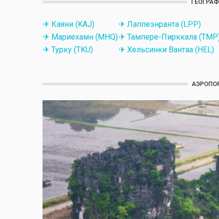
ГЕОГРАФ
✈ Каяни (KAJ)
✈ Лаппеэнранта (LPP)
✈ Мариехамн (MHQ)
✈ Тампере-Пирккала (TMP
✈ Турку (TKU)
✈ Хельсинки Вантаа (HEL)
АЭРОПОР