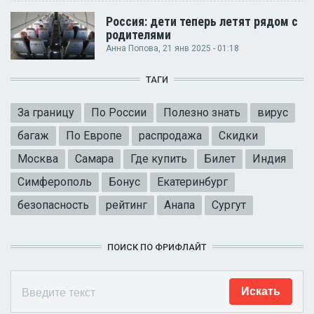
Россия: дети теперь летят рядом с
родителями
Анна Попова
, 21 янв 2025 - 01:18
ТАГИ
За границу
По России
Полезно знать
вирус
багаж
По Европе
распродажа
Скидки
Москва
Самара
Где купить
Билет
Индия
Симферополь
Бонус
Екатеринбург
безопасность
рейтинг
Анапа
Сургут
ПОИСК ПО ФРИФЛАЙТ