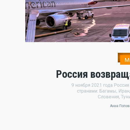
М
Россия возвраща
9 ноября 2021 года Росси
странами: Багамы, Иран
Словения, Тун
Анна Попов