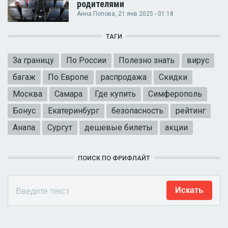
родителями
Анна Попова
, 21 янв 2025 - 01:18
ТАГИ
За границу
По России
Полезно знать
вирус
багаж
По Европе
распродажа
Скидки
Москва
Самара
Где купить
Симферополь
Бонус
Екатеринбург
безопасность
рейтинг
Анапа
Сургут
дешевые билеты
акции
ПОИСК ПО ФРИФЛАЙТ