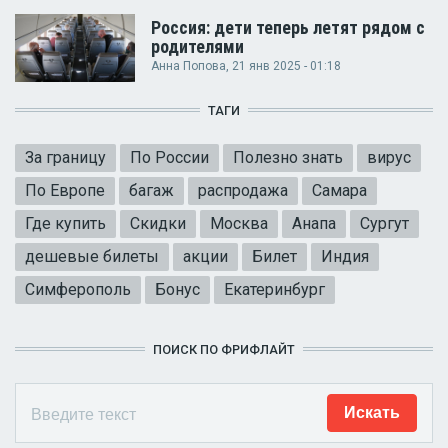
Россия: дети теперь летят рядом с
родителями
Анна Попова
, 21 янв 2025 - 01:18
ТАГИ
За границу
По России
Полезно знать
вирус
По Европе
багаж
распродажа
Самара
Где купить
Скидки
Москва
Анапа
Сургут
дешевые билеты
акции
Билет
Индия
Симферополь
Бонус
Екатеринбург
ПОИСК ПО ФРИФЛАЙТ