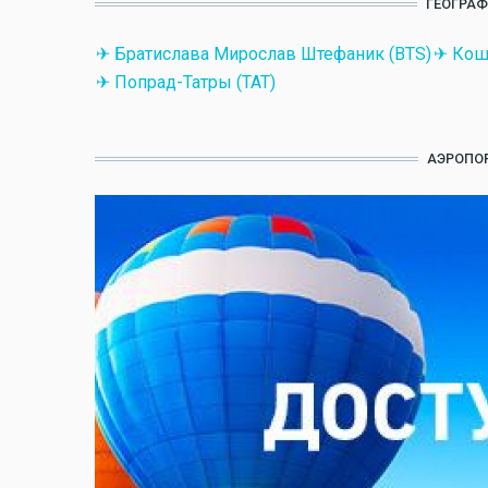
ГЕОГРАФ
✈ Братислава Мирослав Штефаник (BTS)
✈ Кош
✈ Попрад-Татры (TAT)
АЭРОПОР