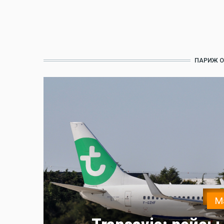
ПАРИЖ О
М