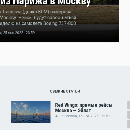
 из Парижа в Москву
Transavia (дочка KLM) намерена
 Москву. Рейсы будут совершаться
еделю на самолете Boeing 737-800
а
, 25 янв 2022 - 23:59
СВЕЖИЕ СТАТЬИ
Red Wings: прямые рейсы
Москва — Эйлат
Анна Попова
, 16 ноя 2025 - 20:51