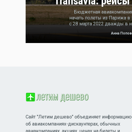
Transavia: рейсы
Бюджетная авиакомпания 
начать полеты из Парижа в
с 28 марта 2022 дважды в н
Анна Попов
Сайт "Летим дешево" объединяет информацию
об авиакомпаниях-дискаунтерах, обычных
авиакомпаниях, акциях, ценах на билеты и