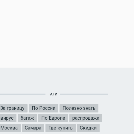
ТАГИ
За границу
По России
Полезно знать
вирус
багаж
По Европе
распродажа
Москва
Самара
Где купить
Скидки