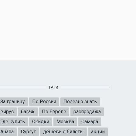
ТАГИ
За границу
По России
Полезно знать
вирус
багаж
По Европе
распродажа
Где купить
Скидки
Москва
Самара
Анапа
Сургут
дешевые билеты
акции