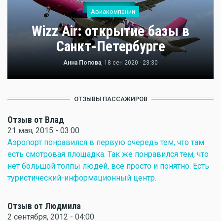
Авиакомпании
Wizz Air: открытие базы в
Санкт-Петербурге
Анна Попова
, 18 сен 2020 - 23:30
ОТЗЫВЫ ПАССАЖИРОВ
Отзыв от Влад
21 мая, 2015 - 03:00
Аэропорт понравился в первую очередь тем, что там
есть смотровая площадка. Так же понравился тем, что
нет большой толпы людей, все просто и понятно. Есть
туристический-информационный центр.
Отзыв от Людмила
2 сентября, 2012 - 04:00