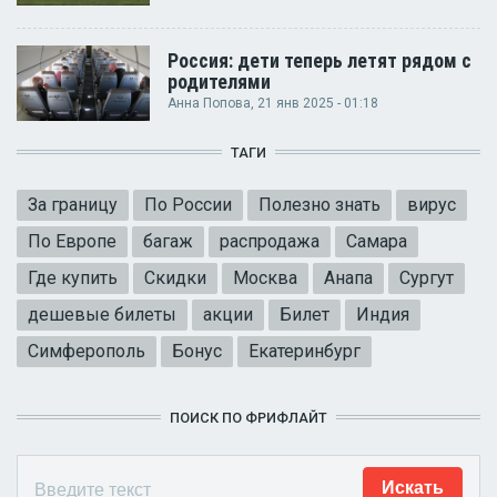
Россия: дети теперь летят рядом с
родителями
Анна Попова
, 21 янв 2025 - 01:18
ТАГИ
За границу
По России
Полезно знать
вирус
По Европе
багаж
распродажа
Самара
Где купить
Скидки
Москва
Анапа
Сургут
дешевые билеты
акции
Билет
Индия
Симферополь
Бонус
Екатеринбург
ПОИСК ПО ФРИФЛАЙТ