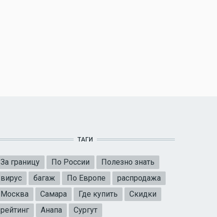
ТАГИ
За границу
По России
Полезно знать
вирус
багаж
По Европе
распродажа
Москва
Самара
Где купить
Скидки
рейтинг
Анапа
Сургут