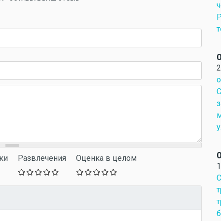
ч
Р
т
О
2
о
С
з
м
у
О
ки
Развлечения
Оценка в целом
1
С
т
т
б