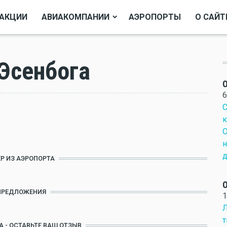
АКЦИИ
АВИАКОМПАНИИ
АЭРОПОРТЫ
О САЙТ
Эсенбога
О
6
С
к
О
н
д
Р ИЗ АЭРОПОРТА
О
ПРЕДЛОЖЕНИЯ
1
Л
т
А - ОСТАВЬТЕ ВАШ ОТЗЫВ