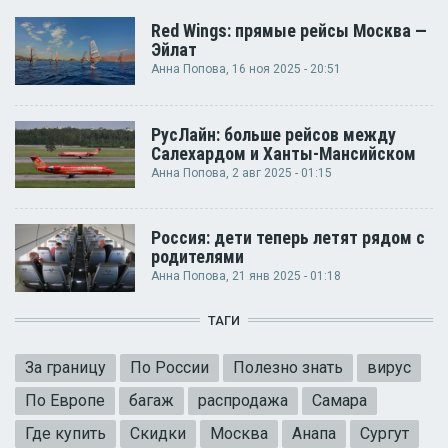
Red Wings: прямые рейсы Москва —
Эйлат
Анна Попова
, 16 ноя 2025 - 20:51
РусЛайн: больше рейсов между
Салехардом и Ханты-Мансийском
Анна Попова
, 2 авг 2025 - 01:15
Россия: дети теперь летят рядом с
родителями
Анна Попова
, 21 янв 2025 - 01:18
ТАГИ
За границу
По России
Полезно знать
вирус
По Европе
багаж
распродажа
Самара
Где купить
Скидки
Москва
Анапа
Сургут