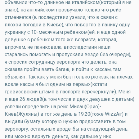
объявили что-то длинное на италийском(который я не
знаю), на английском прозвучало только что рейс
отменяется (в последствии узнали, что в связи с
плохой погодой в Киеве), что повергло в панику одну
украинку с 10-месячным ребенком(ей, и еще одной
девушке с ребенком того же возраста, которая,
впрочем, не паниковала, впоследствии наши
старались помогать и пропускали везде без очереди),
я спросил сотрудницу аеропорта что делать, она
сказала пройти взять багаж, и пойти к кассам, там
объяснят. Так как у меня был только рюкзак на плечах,
возле кассы я был одним из первых(кстати
тревизовский штамп в паспорте перечеркнули). Меня
и еще 26 людей(в том числе и двух девушек с детьми)
успели определить на рейс Милан(Орио)-
Киев(Жуляны) в тот же день в 19:20(тоже WizzAir) и
выдали бумагу которую нужно предоставить в том
аеропорту, остальных вроде-бы на следующий день,
или можно вернуть деньги, как дальше у них