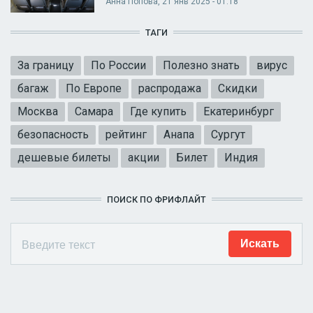
Анна Попова
, 21 янв 2025 - 01:18
ТАГИ
За границу
По России
Полезно знать
вирус
багаж
По Европе
распродажа
Скидки
Москва
Самара
Где купить
Екатеринбург
безопасность
рейтинг
Анапа
Сургут
дешевые билеты
акции
Билет
Индия
ПОИСК ПО ФРИФЛАЙТ